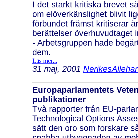
I det starkt kritiska brevet 
om elöverkänslighet blivit l
förbundet främst kritiserar är
berättelser överhuvudtaget 
- Arbetsgruppen hade begärt
dem.
Läs mer...
31 maj, 2001
NerikesAlleha
Europaparlamentets Veten
publikationer
Två rapporter från EU-parla
Technological Options Asses
sätt den oro som forskare s
snabba utbyggnaden av mobi