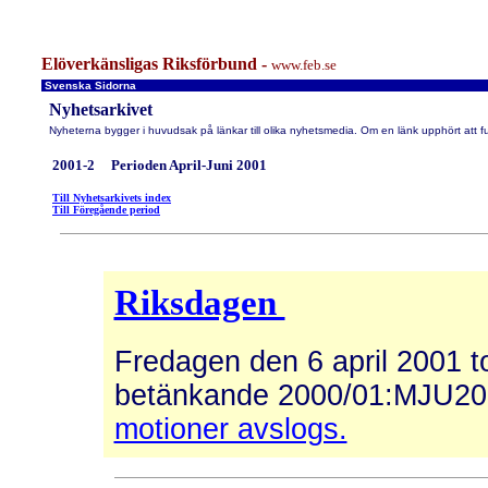
Elöverkänsligas Riksförbund -
www.feb.se
Svenska Sidorna
Nyhetsarkivet
Nyheterna bygger i huvudsak på länkar till olika nyhetsmedia. Om en länk upphört att f
2001-2 Perioden April-Juni 2001
Till Nyhetsarkivets index
Till Föregående period
Riksdagen
Fredagen den 6 april 2001 t
betänkande 2000/01:MJU20 "
motioner avslogs.