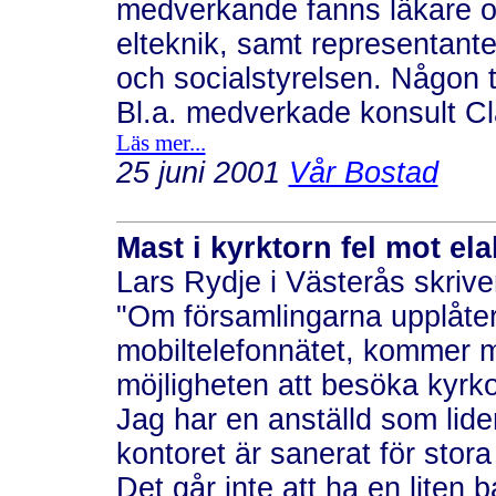
medverkande fanns läkare oc
elteknik, samt representant
och socialstyrelsen. Någon 
Bl.a. medverkade konsult Cl
Läs mer...
25 juni 2001
Vår Bostad
Mast i kyrktorn fel mot ela
Lars Rydje i Västerås skriver
"Om församlingarna upplåter
mobiltelefonnätet, kommer må
möjligheten att besöka kyrkor
Jag har en anställd som lide
kontoret är sanerat för stora
Det går inte att ha en liten b