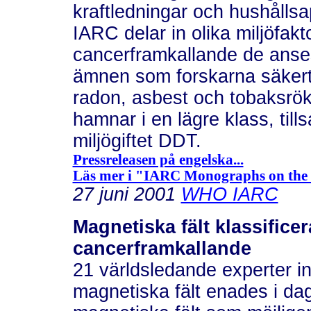
kraftledningar och hushålls
IARC delar in olika miljöfak
cancerframkallande de anse
ämnen som forskarna säkert
radon, asbest och tobaksrök
hamnar i en lägre klass, ti
miljögiftet DDT.
Pressreleasen på engelska...
Läs mer i "IARC Monographs on the E
27 juni 2001
WHO IARC
Magnetiska fält klassific
cancerframkallande
21 världsledande experter i
magnetiska fält enades i dag