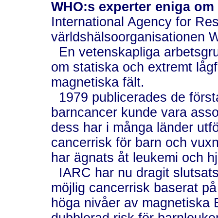
WHO:s experter eniga om 
International Agency for Re
världshälsoorganisationen 
En vetenskapliga arbetsgrup
om statiska och extremt lågf
magnetiska fält.
1979 publicerades de först
barncancer kunde vara asso
dess har i många länder utf
cancerrisk för barn och vu
har ägnats åt leukemi och h
IARC har nu dragit slutsats
möjlig cancerrisk baserat på 
höga nivåer av magnetiska E