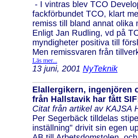
- I vintras blev TCO Developm
fackförbundet TCO, klart me
remiss till bland annat olika
Enligt Jan Rudling, vd på T
myndigheter positiva till för
Men remissvaren från tillver
Läs mer...
13 juni, 2001
NyTeknik
Elallergikern, ingenjöre
från Hallstavik har fått S
Citat från artikel av KAJ
Per Segerbäck tilldelas stip
inställning" drivit sin egen
AB till Arbetsdomstolen, och 