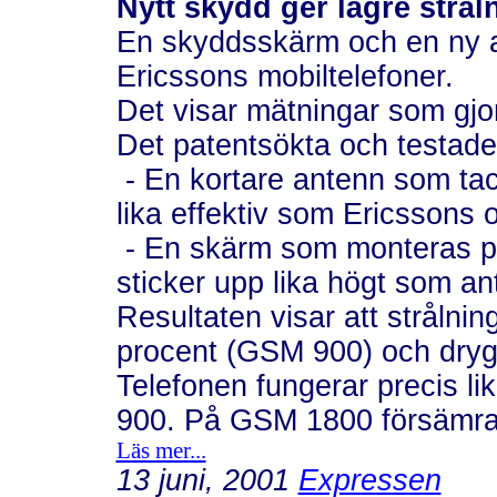
Nytt skydd ger lägre strål
En skyddsskärm och en ny an
Ericssons mobiltelefoner.
Det visar mätningar som gjo
Det patentsökta och testade 
- En kortare antenn som tac
lika effektiv som Ericssons o
- En skärm som monteras på
sticker upp lika högt som a
Resultaten visar att strålni
procent (GSM 900) och dryg
Telefonen fungerar precis 
900. På GSM 1800 försämras
Läs mer...
13 juni, 2001
Expressen