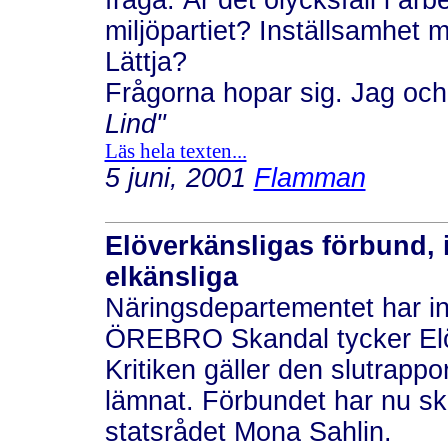
fråga. Är det olycksfall i arbe
miljöpartiet? Inställsamhet
Lättja?
Frågorna hopar sig. Jag och
Lind"
Läs hela texten...
5 juni, 2001
Flamman
Elöverkänsligas förbund, 
elkänsliga
Näringsdepartementet har in
ÖREBRO Skandal tycker Elöv
Kritiken gäller den slutrappo
lämnat. Förbundet har nu skr
statsrådet Mona Sahlin.