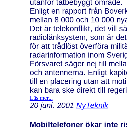
utanför tätbebyggt område.
Enligt en rapport från Bove
mellan 8 000 och 10 000 n
Det är telekonflikt, det vill
radiolänksystem, som är de
för att trådlöst överföra mili
radarinformation inom Sveri
Försvaret säger nej till mel
och antennerna. Enligt kapit
till en placering utan att mo
kan bara ske direkt till rege
Läs mer...
20 juni, 2001
NyTeknik
Mobiltelefoner ökar inte r