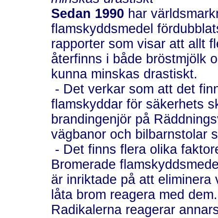
Sedan 1990
har världsmark
flamskyddsmedel fördubblat
rapporter som visar att allt 
återfinns i både bröstmjölk 
kunna minskas drastiskt.
- Det verkar som att det fi
flamskyddar för säkerhets sk
brandingenjör på Räddningsv
vägbanor och bilbarnstolar
- Det finns flera olika fakt
Bromerade flamskyddsmedel 
är inriktade på att eliminera
låta brom reagera med dem
Radikalerna reagerar annars m