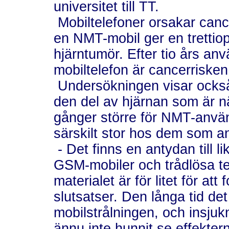
universitet till TT.
Mobiltelefoner orsakar cance
en NMT-mobil ger en trettiop
hjärntumör. Efter tio års an
mobiltelefon är cancerrisken
Undersökningen visar också a
den del av hjärnan som är n
gånger större för NMT-anvä
särskilt stor hos dem som a
- Det finns en antydan till 
GSM-mobiler och trådlösa te
materialet är för litet för a
slutsatser. Den långa tid de
mobilstrålningen, och insjuk
ännu inte hunnit se effekte