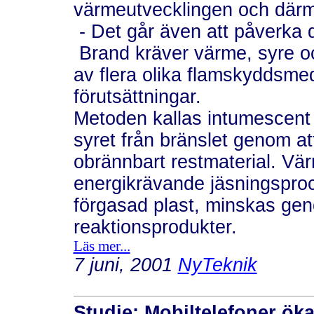
värmeutvecklingen och därm
- Det går även att påverka 
Brand kräver värme, syre oc
av flera olika flamskyddsmed
förutsättningar.
Metoden kallas intumescent o
syret från bränslet genom att
obrännbart restmaterial. V
energikrävande jäsningsproc
förgasad plast, minskas ge
reaktionsprodukter.
Läs mer...
7 juni, 2001
NyTeknik
Studie: Mobiltelefoner öka