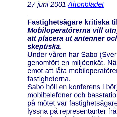
27 juni 2001
Aftonbladet
Fastighetsägare kritiska t
Mobiloperatörerna vill utny
att placera ut antenner oc
skeptiska
.
Under våren har Sabo (Sveri
genomfört en miljöenkät. När
emot att låta mobiloperatörer
fastigheterna.
Sabo höll en konferens i börj
mobiltelefoner och basstati
på mötet var fastighetsägare 
lyssna på representanter fr