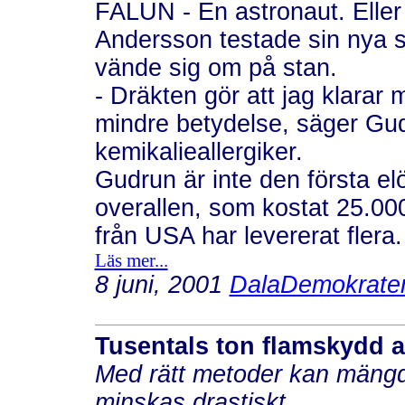
FALUN - En astronaut. Eller 
Andersson testade sin nya 
vände sig om på stan.
- Dräkten gör att jag klarar m
mindre betydelse, säger Gu
kemikalieallergiker.
Gudrun är inte den första el
overallen, som kostat 25.00
från USA har levererat flera
Läs mer...
8 juni, 2001
DalaDemokrate
Tusentals ton flamskydd 
Med rätt metoder kan mäng
minskas drastiskt