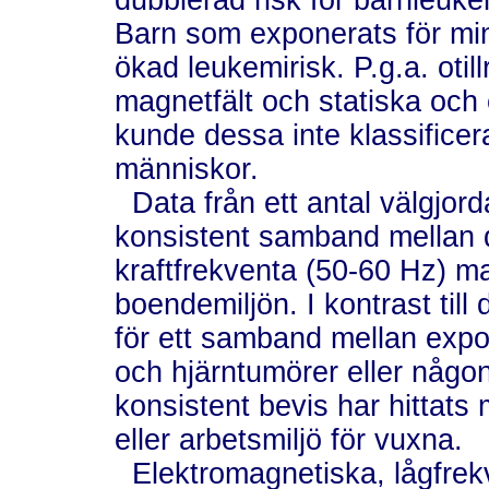
dubblerad risk för barnleuke
Barn som exponerats för mi
ökad leukemirisk. P.g.a. otill
magnetfält och statiska och e
kunde dessa inte klassifice
människor.
Data från ett antal välgjord
konsistent samband mellan d
kraftfrekventa (50-60 Hz) ma
boendemiljön. I kontrast till 
för ett samband mellan expo
och hjärntumörer eller någon
konsistent bevis har hittats
eller arbetsmiljö för vuxna.
Elektromagnetiska, lågfrekve