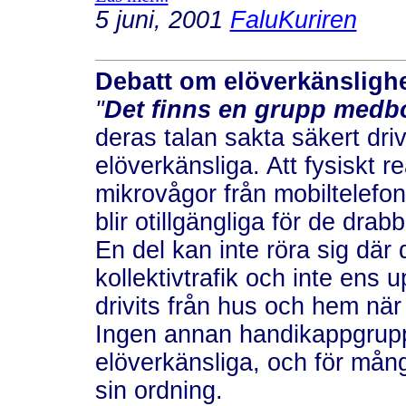
5 juni, 2001
FaluKuriren
Debatt om elöverkänslighet
"
Det finns en grupp medb
deras talan sakta säkert dr
elöverkänsliga. Att fysiskt 
mikrovågor från mobiltelefoni 
blir otillgängliga för de dra
En del kan inte röra sig där 
kollektivtrafik och inte ens
drivits från hus och hem när
Ingen annan handikappgrup
elöverkänsliga, och för mång
sin ordning.