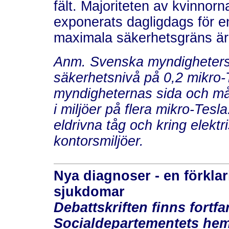
fält. Majoriteten av kvinnorna
exponerats dagligdags för en
maximala säkerhetsgräns är
Anm. Svenska myndigheters 
säkerhetsnivå på 0,2 mikro-T
myndigheternas sida och mån
i miljöer på flera mikro-Tesl
eldrivna tåg och kring elektr
kontorsmiljöer.
Nya diagnoser - en förkla
sjukdomar
Debattskriften finns fortfa
Socialdepartementets he