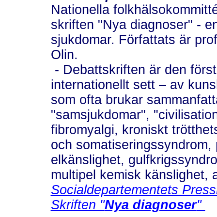
Nationella folkhälsokommitté
skriften "Nya diagnoser" - e
sjukdomar. Författats är pro
Olin.
- Debattskriften är den för
internationellt sett – av kun
som ofta brukar sammanfatt
"samsjukdomar", "civilisati
fibromyalgi, kroniskt trötth
och somatiseringssyndrom, 
elkänslighet, gulfkrigssyndr
multipel kemisk känslighet,
Socialdepartementets Pres
Skriften "
Nya diagnoser
"