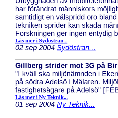
Utbyggnaden av mobiltelefonnät
har förändrat människors möjli
samtidigt en välspridd oro bland
tekniken sprider kan skada män
Forskningen ger ingen entydig bi
Läs mer i Sydöstran...
02 sep 2004
Sydöstran...
Gillberg strider mot 3G på Bi
"I kväll ska miljönämnden i Eker
på södra Adelsö i Mälaren. Miljö
fastighetsägare på Adelsö" [FEB
Läs mer i Ny Teknik...
01 sep 2004
Ny Teknik...