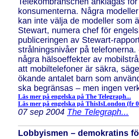
Telekombranschen anklagas för a
konsumenterna. Några modeller
kan inte välja de modeller som ä
Stewart, numera chef för engel
publiceringen av Stewart-rapport
strålningsnivåer på telefonerna.
några hälsoeffekter av mobilstrå
att mobiltelefoner är säkra, säg
ökande antalet barn som använde
ska begränsas – men ingen verka
Läs mer på engelska på The Telegraph...
Läs mer på engelska på ThisIsLondon (fr 08
07 sep 2004
The Telegraph...
Lobbyismen – demokratins för