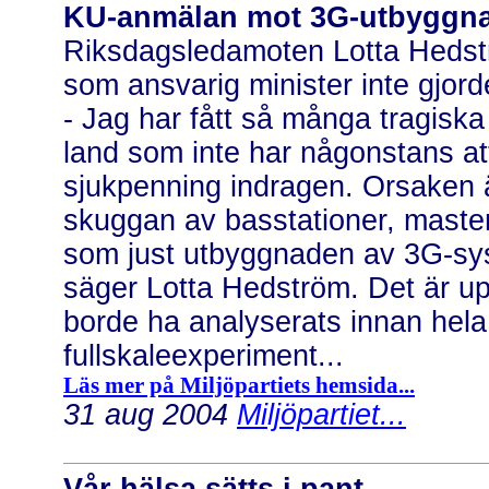
KU-anmälan mot 3G-utbyggn
Riksdagsledamoten Lotta Hedstr
som ansvarig minister inte gjor
- Jag har fått så många tragisk
land som inte har någonstans at
sjukpenning indragen. Orsaken är 
skuggan av basstationer, master 
som just utbyggnaden av 3G-syst
säger Lotta Hedström. Det är up
borde ha analyserats innan hela
fullskaleexperiment...
Läs mer på Miljöpartiets hemsida...
31 aug 2004
Miljöpartiet...