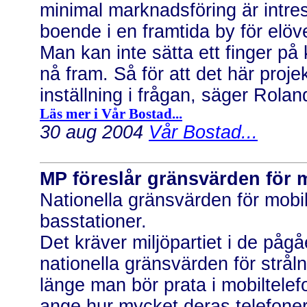
minimal marknadsföring är intre
boende i en framtida by för elöv
Man kan inte sätta ett finger på
nå fram. Så för att det här pro
inställning i frågan, säger Rolan
Läs mer i Vår Bostad...
30 aug 2004
Vår Bostad...
MP föreslår gränsvärden för 
Nationella gränsvärden för mobilt
basstationer.
Det kräver miljöpartiet i de påg
nationella gränsvärden för strål
länge man bör prata i mobiltelefo
ange hur mycket deras telefoner 