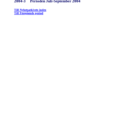
2004-3 Perioden Juli-September 2004
Till Nyhetsarkivets index
Till Föregående period