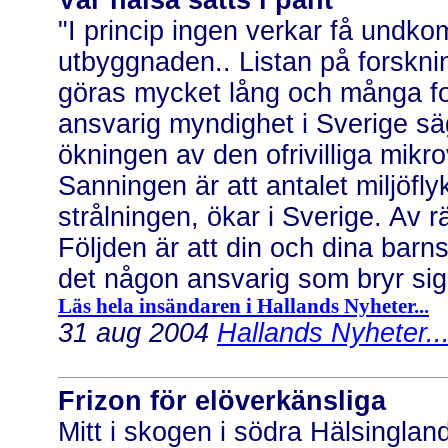
Vår hälsa sätts i pant
"I princip ingen verkar få undko
utbyggnaden.. Listan på forskni
göras mycket lång och många for
ansvarig myndighet i Sverige sä
ökningen av den ofrivilliga mik
Sanningen är att antalet miljöfly
strålningen, ökar i Sverige. Av r
Följden är att din och dina barn
det någon ansvarig som bryr sig?
Läs hela insändaren i Hallands Nyheter...
31 aug 2004
Hallands Nyheter..
Frizon för elöverkänsliga
Mitt i skogen i södra Hälsingland