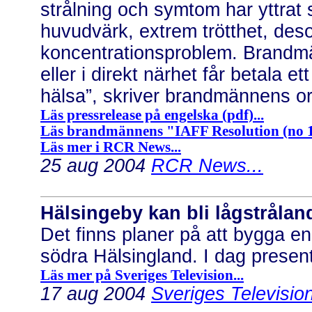
strålning och symtom har yttrat
huvudvärk, extrem trötthet, desor
koncentrationsproblem. Brandmä
eller i direkt närhet får betala 
hälsa”, skriver brandmännens org
Läs pressrelease på engelska (pdf)...
Läs brandmännens "IAFF Resolution (no 15,
Läs mer i RCR News...
25 aug 2004
RCR News...
Hälsingeby kan bli lågstrålan
Det finns planer på att bygga en 
södra Hälsingland. I dag presen
Läs mer på Sveriges Television...
17 aug 2004
Sveriges Television