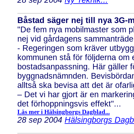
28 sep 2004
Ny Teknik...
Båstad säger nej till nya 3G-
"De fem nya mobilmaster som pl
nej vid gårdagens sammanträde
- Regeringen som kräver utbyggn
kommunen stå för följderna om 
bostadsanpassning. Här gäller för
byggnadsnämnden. Bevisbördan l
alltså ska bevisa att det är ofarli
– Det vi har gjort är en markeri
det förhoppningsvis effekt"...
Läs mer i Hälsingborgs Dagblad...
28 sep 2004
Hälsingborgs Dagbl