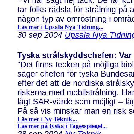
- Vi har sagt nej tack. De får ko
tar folks rädsla för strålning på 
någon typ av omröstning i områ
Läs mer i Upsala Nya Tidning...
30 sep 2004
Upsala Nya Tidning
Tyska strålskyddschefen: Var
"Det finns tecken på möjliga biol
säger chefen för tyska Bundesa
efter det att de nordiska strål
riskerna med mobilstrålning. Ha
lågt SAR-värde som möjligt – lä
På så vis minskar man en risk s
Läs mer i Ny Teknik...
Läs mer på tyska i Tagesspiegel...