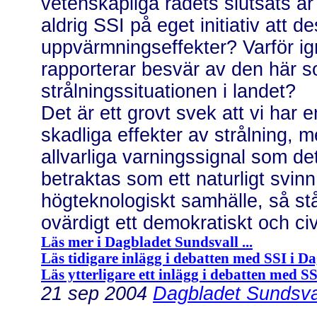
vetenskapliga rådets slutsats är
aldrig SSI på eget initiativ att
uppvärmningseffekter? Varför i
rapporterar besvär av den här so
strålningssituationen i landet?
Det är ett grovt svek att vi har
skadliga effekter av strålning, 
allvarliga varningssignal som de
betraktas som ett naturligt svinn
högteknologiskt samhälle, så stå
ovärdigt ett demokratiskt och civ
Läs mer i Dagbladet Sundsvall ...
Läs tidigare inlägg i debatten med SSI i D
Läs ytterligare ett inlägg i debatten med S
21 sep 2004
Dagbladet Sundsval