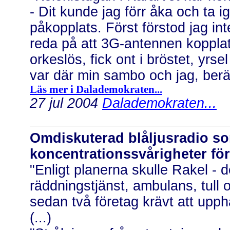
- Dit kunde jag förr åka och ta
påkopplats. Först förstod jag int
reda på att 3G-antennen kopplats 
orkeslös, fick ont i bröstet, yrs
var där min sambo och jag, berä
Läs mer i Dalademokraten...
27 jul 2004
Dalademokraten...
Omdiskuterad blåljusradio s
koncentrationssvårigheter fö
"Enligt planerna skulle Rakel - 
räddningstjänst, ambulans, tull 
sedan två företag krävt att upph
(...)