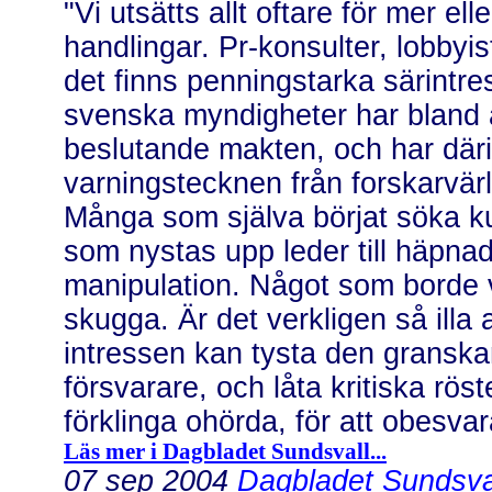
"Vi utsätts allt oftare för mer el
handlingar. Pr-konsulter, lobbyi
det finns penningstarka särintr
svenska myndigheter har bland a
beslutande makten, och har däri
varningstecknen från forskarvärl
Många som själva börjat söka kun
som nystas upp leder till häpna
manipulation. Något som borde 
skugga. Är det verkligen så illa 
intressen kan tysta den granska
försvarare, och låta kritiska röst
förklinga ohörda, för att obesva
Läs mer i Dagbladet Sundsvall...
07 sep 2004
Dagbladet Sundsval