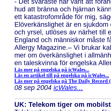
- Det svåraste har varit att förä
hud att bränna och hjärnan känn
ett katastrofområde för mig, säg
Elöverkänslighet är en sjukdom 
och yrsel, utlöses av närhet till 
England och människor måste få
Allergy Magazine.– Vi brukar kal
mer om överkänslighet i allmänhe
en taleskvinna för engelska Alle
Läs mer på engelska på icWales...
Läs en artikel till på engelska på icWales...
Läs mer på engelska på The Daily Record (fr
08 sep 2004
icWales...
UK: Telekom tiger om mobilst