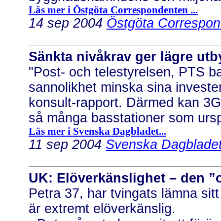
Läs mer i Östgöta Correspondenten ...
14 sep 2004
Östgöta Correspon
Sänkta nivåkrav ger lägre ut
"Post- och telestyrelsen, PTS b
sannolikhet minska sina investe
konsult-rapport. Därmed kan 3G-o
så många basstationer som urspr
Läs mer i Svenska Dagbladet...
11 sep 2004
Svenska Dagbladet
UK: Elöverkänslighet – den 
Petra 37, har tvingats lämna sit
är extremt elöverkänslig.