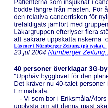
Patienterna som insjuknat i ca
bodde längre från masten. För år
den relativa cancerrisken för ny
trefaldigats jämfört med gruppe
Läkargruppen efterlyser flera s
att säkrare uppskatta riskerna f
Läs mer i Nürnberger Zeitung (på tyska)...
23 jul 2004
Nürnberger Zeitung..
40 personer överklagar 3G-by
"Upphäv bygglovet för den plan
Det kräver nu 40-talet personer 
Emmaboda.
- Vi som bor i Eriksmåla/Åfors är
upplysta om att denna mast ska 