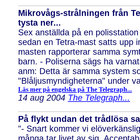
Mikrovågs-strålningen från Te
tysta ner...
Sex anställda på en polisstatio
sedan en Tetra-mast satts upp int
masten rapporterar samma symt
barn. - Poliserna sägs ha varnat
anm: Detta är samma system som 
"Blåljusmyndigheterna" under v
Läs mer på engelska på The Telegraph...
14 aug 2004
The Telegraph...
På flykt undan det trådlösa sam
"- Snart kommer vi elöverkänsli
många tar livet av sig. Acceptab