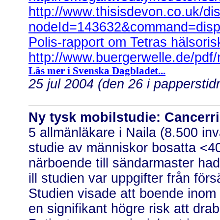
http://www.thisisdevon.co.uk/di
nodeId=143632&command=disp
Polis-rapport om Tetras hälsoris
http://www.buergerwelle.de/pdf/
Läs mer i Svenska Dagbladet...
25 jul 2004 (den 26 i pappersti
Ny tysk mobilstudie: Cancerr
5 allmänläkare i Naila (8.500 i
studie av människor bosatta <4
närboende till sändarmaster had
ill studien var uppgifter från f
Studien visade att boende inom 
en signifikant högre risk att dr