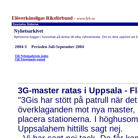
Elöverkänsligas Riksförbund -
www.feb.se
Svenska Sidorna
Nyhetsarkivet
Nyheterna bygger i huvudsak på länkar till olika nyhetsmedia. Om en länk upphört att f
2004-3 Perioden Juli-September 2004
Till Nyhetsarkivets index
Till Föregående period
3G-master ratas i Uppsala - F
"3Gis har stött på patrull när de
överklaganden mot nya master, i
placera stationerna. I höghuso
Uppsalahem hittills sagt nej.