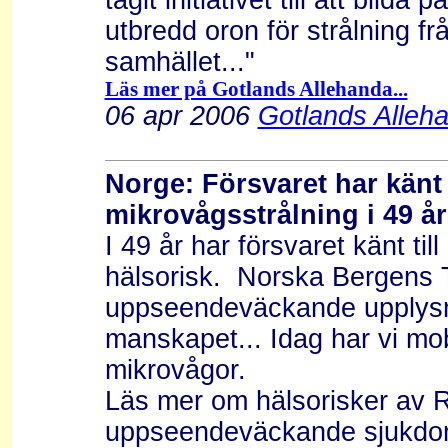
tagit initiativet till att bilda
utbredd oron för strålning fr
samhället..."
Läs mer på Gotlands Allehanda...
06 apr 2006
Gotlands Alleha
Norge: Försvaret har känt t
mikrovågsstrålning i 49 år
I 49 år har försvaret känt til
hälsorisk. Norska Bergens 
uppseendeväckande upplysni
manskapet... Idag har vi m
mikrovågor.
Läs mer om hälsorisker av 
uppseendeväckande sjukdomsf