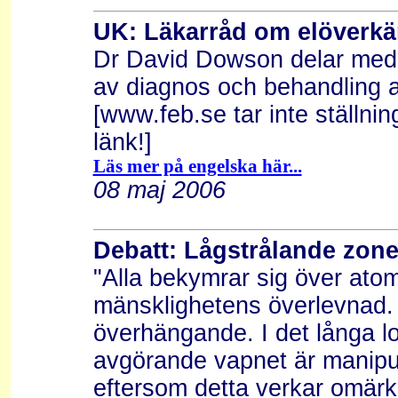
UK: Läkarråd om elöverkä
Dr David Dowson delar med 
av diagnos och behandling a
[www.feb.se tar inte ställni
länk!]
Läs mer på engelska här...
08 maj 2006
Debatt: Lågstrålande zone
"Alla bekymrar sig över ato
mänsklighetens överlevnad. 
överhängande. I det långa lop
avgörande vapnet är manipul
eftersom detta verkar omärkli