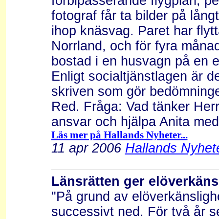
förbipasserande flygplan, p
fotograf får ta bilder på lång
ihop knäsvag. Paret har flytt
Norrland, och för fyra månad
bostad i en husvagn på en e
Enligt socialtjänstlagen är
skriven som gör bedömningen
Red. Fråga: Vad tänker Herrl
ansvar och hjälpa Anita med 
Läs mer på Hallands Nyheter...
11 apr 2006
Hallands Nyhete
Länsrätten ger elöverkänsli
"På grund av elöverkänslig
successivt ned. För två år s