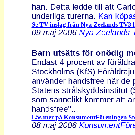
han. Detta ledde till att Ca
underliga turerna.
Kan köpas
Se TV-inslag från Nya Zeelands TV3 h
09 maj 2006
Nya Zeelands T
Barn utsätts för onödig m
Endast 4 procent av föräldr
Stockholms (KfS) Föräldrajur
använder handsfree när de pra
Statens strålskyddsinstitut (S
som sannolikt kommer att a
handsfree"...
Läs mer på KonsumentFöreningen Sto
08 maj 2006
KonsumentFöre