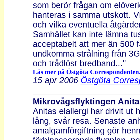
som berör frågan om elöverkä
hanteras i samma utskott. Vi
och vilka eventuella åtgärd
Samhället kan inte lämna tus
acceptabelt att mer än 500 fa
undkomma strålning från 3G-
och trådlöst bredband..."
Läs mer på Östgöta Correspondenten.
15 apr 2006
Östgöta Corres
Mikrovågsflyktingen Anita 
Anitas elallergi har drivit 
lång, svår resa. Senaste an
amalgamförgiftning gör henn