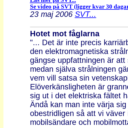
Läs mer på SVT...
Se video på SVT (ligger kvar 30 dagar)
23 maj 2006
SVT...
Hotet mot fåglarna
"... Det är inte precis karri
den elektromagnetiska stråln
gängse uppfattningen är att
medan själva strålningen gär
vem vill satsa sin vetenskapl
Elöverkänsligheten är grann
sig ut i det elektriska fältet 
Ändå kan man inte värja sig 
obestridligen så att vi väver i
mobilsändare och mobilmotta