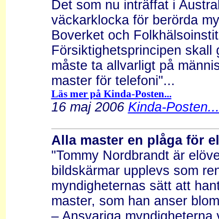
Det som nu inträffat i Austra
väckarklocka för berörda my
Boverket och Folkhälsoinsti
Försiktighetsprincipen skal
måste ta allvarligt på männi
master för telefoni"...
Läs mer på Kinda-Posten...
16 maj 2006
Kinda-Posten..
Alla master en plåga för 
"Tommy Nordbrandt är elöver
bildskärmar upplevs som re
myndigheternas sätt att ha
master, som han anser blomm
– Ansvariga myndigheterna v