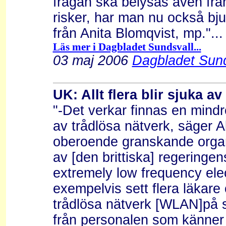
frågan ska belysas även från
risker, har man nu också bjud
från Anita Blomqvist, mp."...
Läs mer i Dagbladet Sundsvall...
03 maj 2006
Dagbladet Sund
UK: Allt flera blir sjuka av
"-Det verkar finnas en mindr
av trådlösa nätverk, säger A
oberoende granskande orga
av [den brittiska] regeringe
extremely low frequency elec
exempelvis sett flera läkare
trådlösa nätverk [WLAN]på s
från personalen som känner n