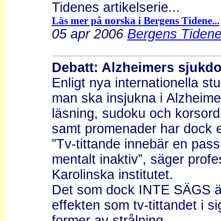
Tidenes artikelserie...
Läs mer på norska i Bergens Tidene...
05 apr 2006
Bergens Tidene
Debatt: Alzheimers sjukdo
Enligt nya internationella stu
man ska insjukna i Alzheim
läsning, sudoku och korsor
samt promenader har dock e
”Tv-tittande innebär en passi
mentalt inaktiv”, säger prof
Karolinska institutet.
Det som dock INTE SÄGS är 
effekten som tv-tittandet i si
former av strålning....