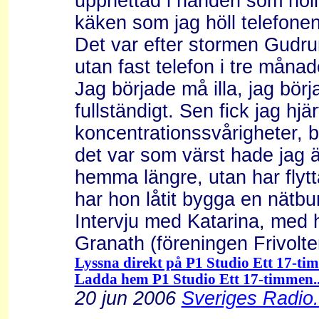
upphettad i handen som höll 
käken som jag höll telefonen
Det var efter stormen Gudru
utan fast telefon i tre måna
Jag började må illa, jag bör
fullständigt. Sen fick jag hj
koncentrationssvårigheter, b
det var som värst hade jag 
hemma längre, utan har flytta
har hon låtit bygga en nätbu
Intervju med Katarina, med 
Granath (föreningen Frivolt
Lyssna direkt på P1 Studio Ett 17-tim
Ladda hem P1 Studio Ett 17-timmen..
20 jun 2006
Sveriges Radio.