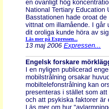
en ovanligt hög koncentrat
National Tertiary Education U
Basstationen hade oroat de a
vittnat om illamående. I går 
dit oroliga kunde höra av sig"
Läs mer på Expressen...
13 maj 2006
Expressen...
Engelsk forskare mörkläg
I en nyligen publicerad eng
mobilstrålning orsakar huvud
mobiltelefonstrålning kan o
presenteras i stället som at
och att psykiska faktorer är
Läs mer om hur "avlarmning