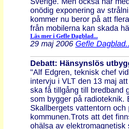
Sverige. Men också här medd
onödig exponering av strålni
kommer nu beror på att flera 
från mobilerna kan skada häl
Läs mer i Gefle Dagblad...
29 maj 2006
Gefle Dagblad..
Debatt: Hänsynslös utbyg
"Alf Edgren, teknisk chef vi
intervju i VLT den 13 maj at
ska få tillgång till bredban
som bygger på radioteknik. 
Skallbergets vattentorn och 
kommunen.Trots att det finn
ohälsa av elektromagnetisk s