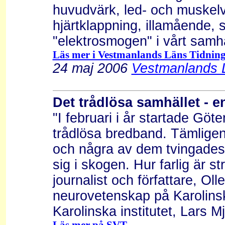
huvudvärk, led- och muskelv
hjärtklappning, illamående, 
"elektrosmogen" i vårt samhäl
Läs mer i Vestmanlands Läns Tidning.
24 maj 2006
Vestmanlands L
Det trådlösa samhället - e
"I februari i år startade Gö
trådlösa bredband. Tämlige
och några av dem tvingades
sig i skogen. Hur farlig är s
journalist och författare, Ol
neurovetenskap på Karolinska
Karolinska institutet, Lars M