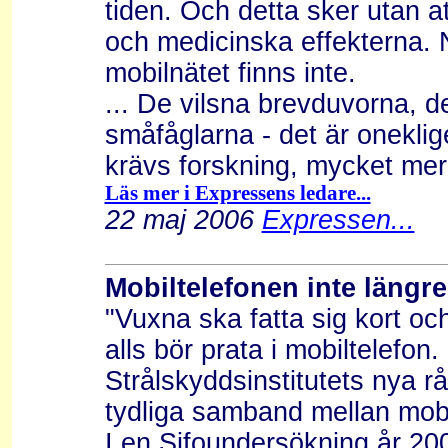
tiden. Och detta sker utan a
och medicinska effekterna.
mobilnätet finns inte.
... De vilsna brevduvorna, d
småfåglarna - det är onekli
krävs forskning, mycket mer 
Läs mer i Expressens ledare...
22 maj 2006
Expressen...
Mobiltelefonen inte längre
"Vuxna ska fatta sig kort o
alls bör prata i mobiltelefon
Strålskyddsinstitutets nya r
tydliga samband mellan mobi
I en Sifoundersökning år 200