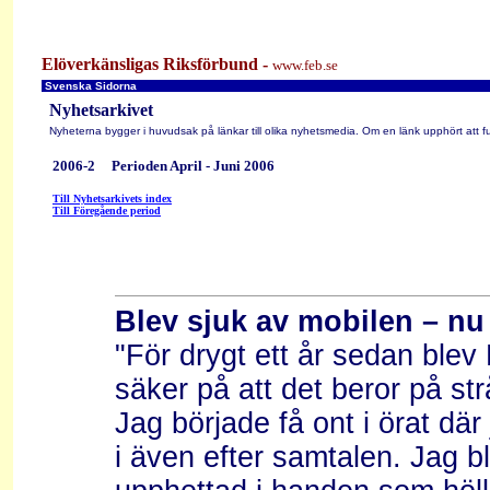
Elöverkänsligas Riksförbund -
www.feb.se
Svenska Sidorna
Nyhetsarkivet
Nyheterna bygger i huvudsak på länkar till olika nyhetsmedia. Om en länk upphört att f
2006-2 Perioden April - Juni 2006
Till Nyhetsarkivets index
Till Föregående period
Blev sjuk av mobilen – nu
"För drygt ett år sedan blev 
säker på att det beror på str
Jag började få ont i örat där
i även efter samtalen. Jag b