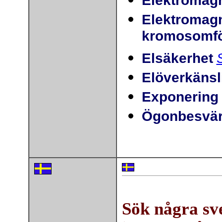
Elektromagn
Elektromagn
kromosomfö
Elsäkerhet
Elöverkänsl
Exponering 
Ögonbesvä
Sök några sve